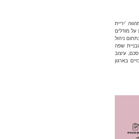
סדנא מקצועית וחוויתית בהשתתפות ההנהלה הבכירה של הארגון; סדנא המהווה 'יריית 
פתיחה' לעיצוב והטמעת מנגנונים של חדשנות מוסדית בארגון. הסדנא מבוססת על מודלים 
מתוקפים בנושא תרבות של חדשנות (Schein, 1980), וסטנדרטים בינלאומיים בתחום ניהול 
של חדשנות (ISO 56002:2019, ISO 56004:2019). תכליתה של הסדנא – הבניית שפה 
מקצועית בתחום החדשנות המוסדית בקרב הנהלת הארגון, אבחון משותף ומוסכם, עיצוב 
כיווני פעולה להמשך וגיבוש תהליך אסטרטגי תוך רתימת בעלי תפקידים מרכזיים בארגון 