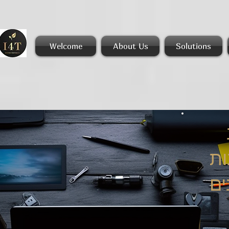
Welcome
About Us
Solutions
ת
ים