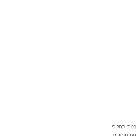
הנבטת תהליכי
ות מוסדית.