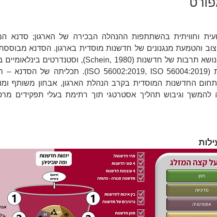
פורט
לות