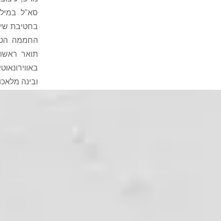
סא"ל במילו
בחטיבת שילו
החממה הטכנ
תואר ראשון
באווירונאוט
ובינה מלאכו